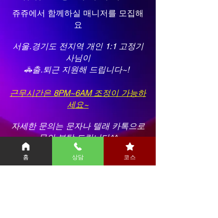
쥬쥬에서 함께하실 매니저를 모집해
요
서울.경기도 전지역 개인 1:1 고정기
사님이
🚓출.퇴근 지원해 드립니다~!
근무시간은 8PM~6AM 조정이 가능하
세요~
자세한 문의는 문자나 텔래 카톡으로
문의 부탁 드립니다^^
홈
상담
코스
카톡, 텔레 = jujuanma
상호 : 쥬쥬출장안마
주소 : 서울특별시 강남구 언주로93길